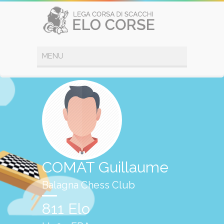
COMAT Guillaume
Balagna Chess Club
811 Elo