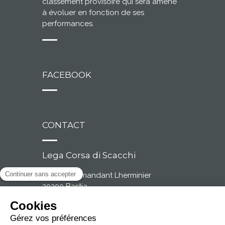
classement provisoire qui sera amené
à évoluer en fonction de ses
performances.
FACEBOOK
CONTACT
Lega Corsa di Scacchi
2, rue Commandant Lherminier
20200 Bastia
Tél. : 04 95 31 59 15
Fax : 04 95 32 52 42