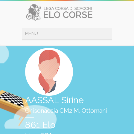
AASSAL Sirine
Ghisonaccia CM2 M. Ottomani
861 Elo