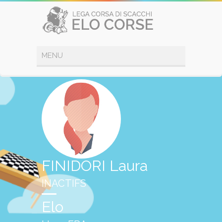
FINIDORI Laura
INACTIFS
Elo