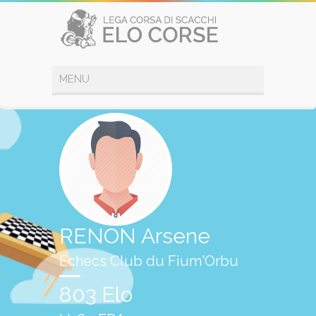
RENON Arsene
Echecs Club du Fium'Orbu
803 Elo