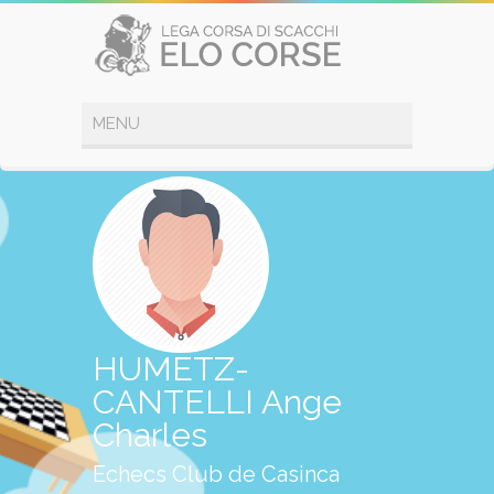
HUMETZ-
CANTELLI Ange
Charles
Echecs Club de Casinca