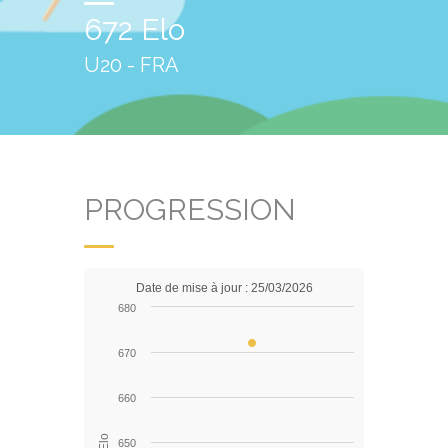
672 Elo
U20 - FRA
PROGRESSION
Date de mise à jour : 25/03/2026
680
670
660
Elo
650