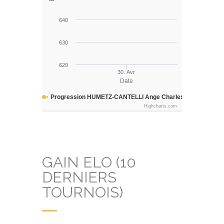
640
630
620
30. Avr
Date
Progression HUMETZ-CANTELLI Ange Charles
Highcharts.com
GAIN ELO (10
DERNIERS
TOURNOIS)