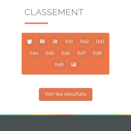
CLASSEMENT
Rd1
Rd2
Rd3
Rd4
Rd5
Rd6
Rd7
Rd8
Rd9
Voir les résultats