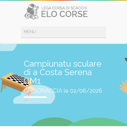
Campiunatu sculare
di a Costa Serena
CM1
GHISONACCIA le 02/06/2026