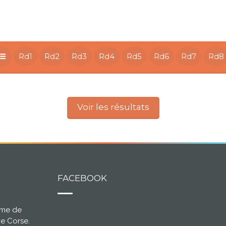
Rd1
Rd2
Rd3
Rd4
Rd5
Rd6
Rd7
Rd8
Voir les résultats
FACEBOOK
ème de
ce Corse.