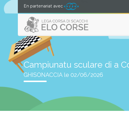
En partenariat avec
Campiunatu sculare di a C
GHISONACCIA le 02/06/2026