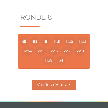
RONDE 8
Rd1
Rd2
Rd3
Rd4
Rd5
Rd6
Rd7
Rd8
Rd9
Voir les résultats