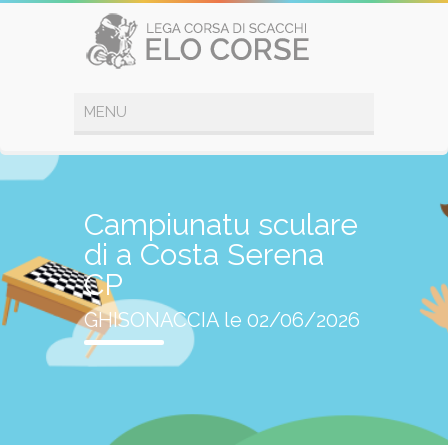
Campiunatu sculare
di a Costa Serena
CP
GHISONACCIA le 02/06/2026