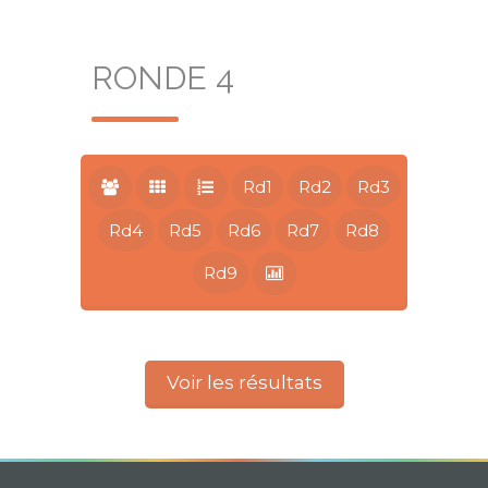
RONDE 4
Rd1
Rd2
Rd3
Rd4
Rd5
Rd6
Rd7
Rd8
Rd9
Voir les résultats