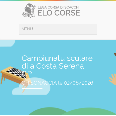
Campiunatu sculare
di a Costa Serena
CP
GHISONACCIA le 02/06/2026