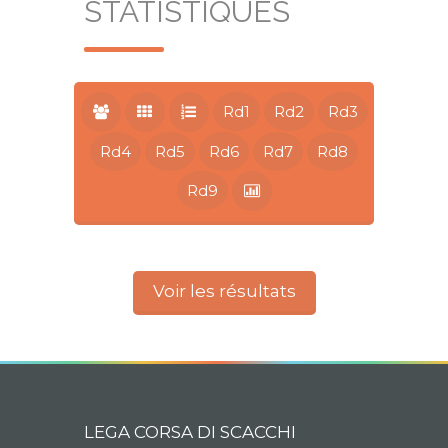
STATISTIQUES
Rd1
Rd2
Rd3
Rd4
Rd5
Rd6
Rd7
Rd8
Rd9
Voir les résultats
LEGA CORSA DI SCACCHI