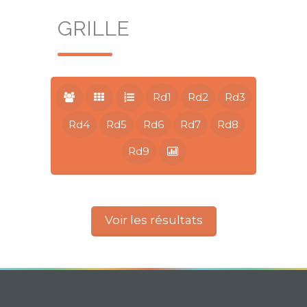
GRILLE
Rd1
Rd2
Rd3
Rd4
Rd5
Rd6
Rd7
Rd8
Rd9
Voir les résultats