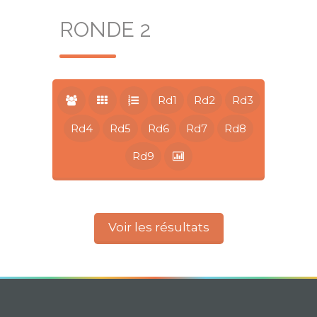
RONDE 2
Rd1
Rd2
Rd3
Rd4
Rd5
Rd6
Rd7
Rd8
Rd9
Voir les résultats