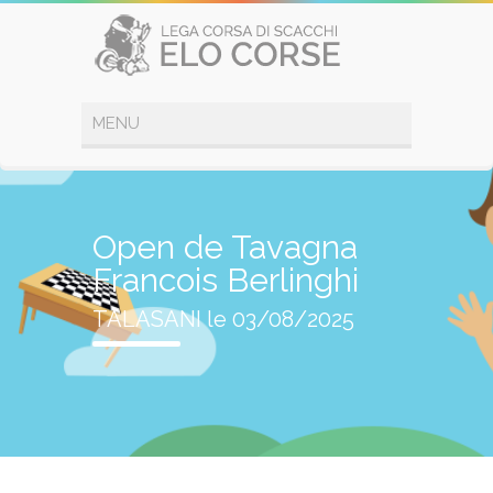
Open de Tavagna
Francois Berlinghi
TALASANI le 03/08/2025