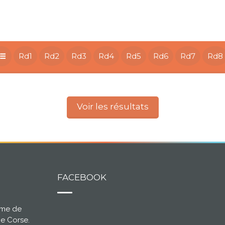
Rd1
Rd2
Rd3
Rd4
Rd5
Rd6
Rd7
Rd8
Voir les résultats
FACEBOOK
ème de
ce Corse.