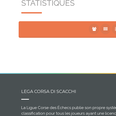
STATISTIQUES
LEGA CORSA DI SCACCHI
La Ligue Corse des Échecs publie son propre syst
classification pour tous les joueurs ayant une licen