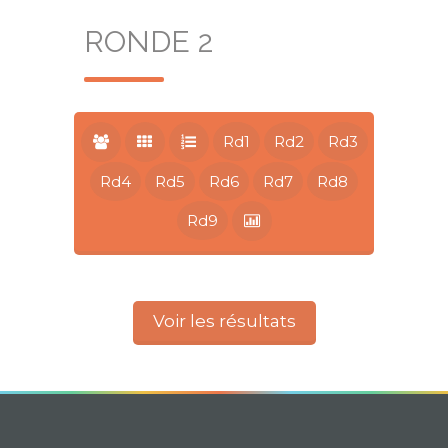
RONDE 2
Rd1
Rd2
Rd3
Rd4
Rd5
Rd6
Rd7
Rd8
Rd9
Voir les résultats