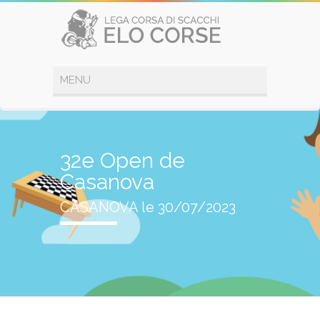
32e Open de
Casanova
CASANOVA le 30/07/2023