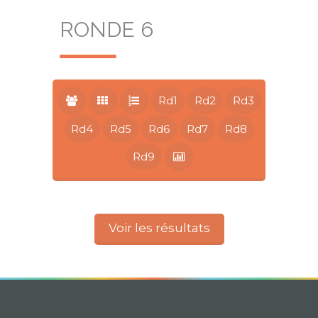
RONDE 6
Rd1
Rd2
Rd3
Rd4
Rd5
Rd6
Rd7
Rd8
Rd9
Voir les résultats