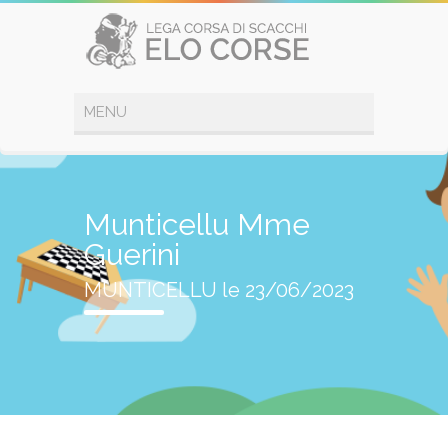
Munticellu Mme
Guerini
MUNTICELLU le 23/06/2023