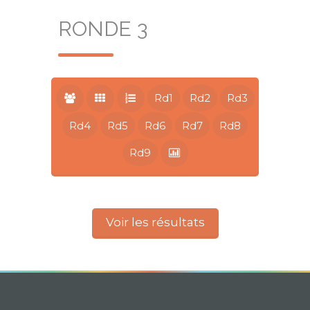
RONDE 3
Rd1
Rd2
Rd3
Rd4
Rd5
Rd6
Rd7
Rd8
Rd9
Voir les résultats