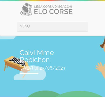
Calvi Mme
Robichon
CALVI le 23/06/2023