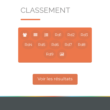
CLASSEMENT
Rd1
Rd2
Rd3
Rd4
Rd5
Rd6
Rd7
Rd8
Rd9
Voir les résultats