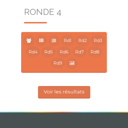
RONDE 4
Rd1
Rd2
Rd3
Rd4
Rd5
Rd6
Rd7
Rd8
Rd9
Voir les résultats