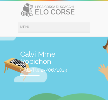
Calvi Mme
Robichon
CALVI le 23/06/2023