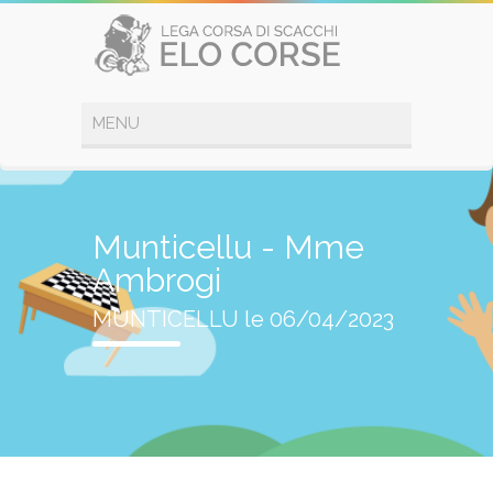
Munticellu - Mme
Ambrogi
MUNTICELLU le 06/04/2023