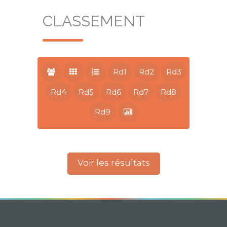
CLASSEMENT
Rd1
Rd2
Rd3
Rd4
Rd5
Rd6
Rd7
Rd8
Rd9
Voir les résultats