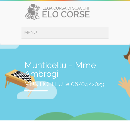
Munticellu - Mme
Ambrogi
MUNTICELLU le 06/04/2023