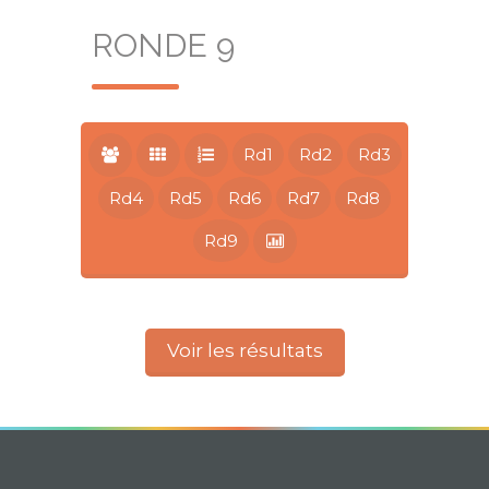
RONDE 9
Rd1
Rd2
Rd3
Rd4
Rd5
Rd6
Rd7
Rd8
Rd9
Voir les résultats