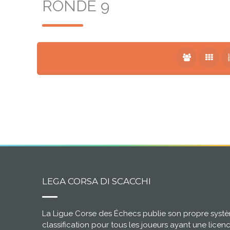
RONDE 9
LEGA CORSA DI SCACCHI
La Ligue Corse des Échecs publie son propre syst
classification pour tous les joueurs ayant une licen