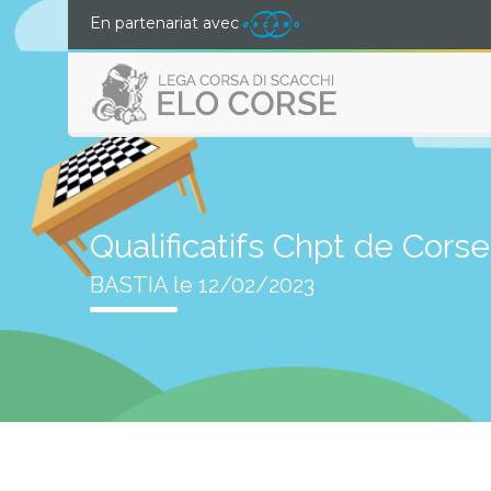
En partenariat avec
Qualificatifs Chpt de Cors
BASTIA le 12/02/2023