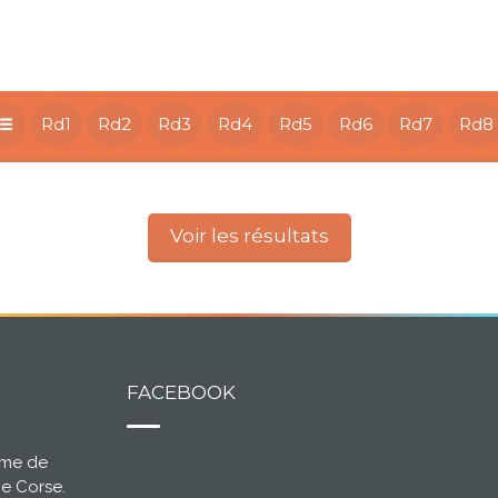
Rd1
Rd2
Rd3
Rd4
Rd5
Rd6
Rd7
Rd8
Voir les résultats
FACEBOOK
ème de
ce Corse.