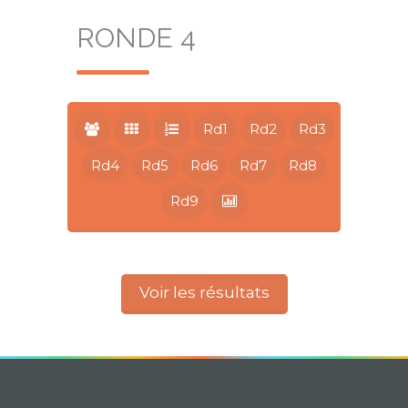
RONDE 4
Rd1
Rd2
Rd3
Rd4
Rd5
Rd6
Rd7
Rd8
Rd9
Voir les résultats