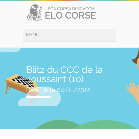
Blitz du CCC de la
Toussaint (10)
BASTIA le 04/11/2022