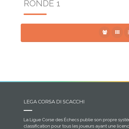
RONDE 1
LEGA CORSA DI SCACCHI
La Ligue Corse des Échecs publie son propre syst
classification pour tous les joueurs ayant une licen