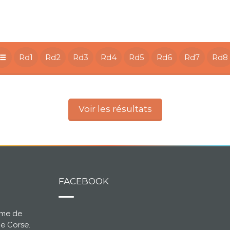
Rd1
Rd2
Rd3
Rd4
Rd5
Rd6
Rd7
Rd8
Voir les résultats
FACEBOOK
ème de
ce Corse.