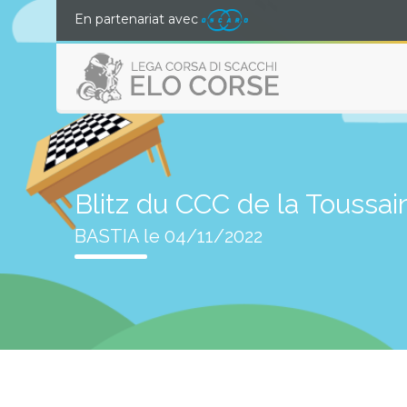
En partenariat avec
Blitz du CCC de la Toussain
BASTIA le 04/11/2022