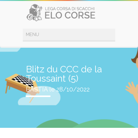
Blitz du CCC de la
Toussaint (5)
BASTIA le 28/10/2022