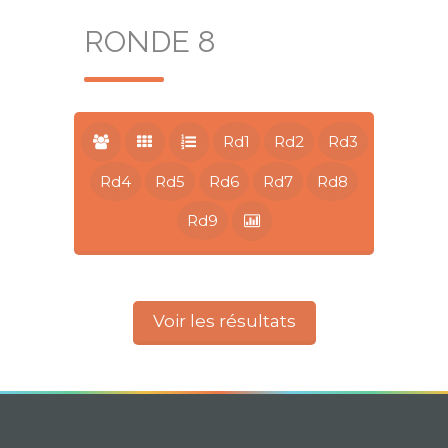
RONDE 8
Rd1
Rd2
Rd3
Rd4
Rd5
Rd6
Rd7
Rd8
Rd9
Voir les résultats