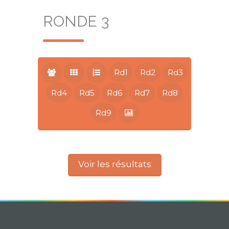
RONDE 3
Rd1
Rd2
Rd3
Rd4
Rd5
Rd6
Rd7
Rd8
Rd9
Voir les résultats