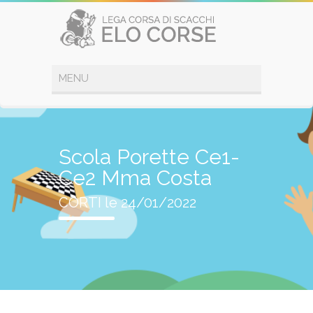
Scola Porette Ce1-
Ce2 Mma Costa
CORTI le 24/01/2022