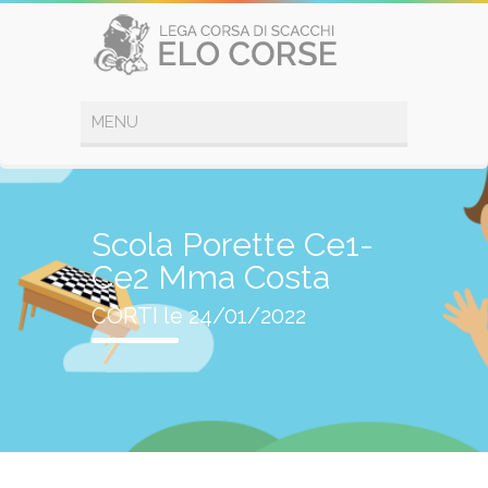
Scola Porette Ce1-
Ce2 Mma Costa
CORTI le 24/01/2022