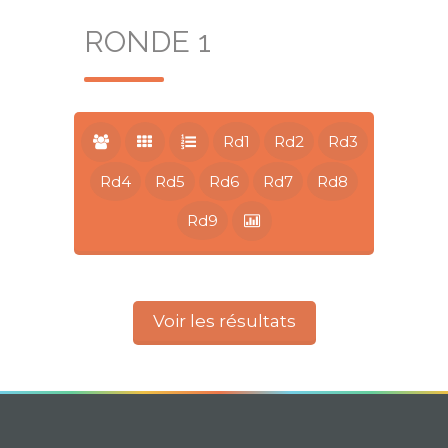
RONDE 1
Rd1
Rd2
Rd3
Rd4
Rd5
Rd6
Rd7
Rd8
Rd9
Voir les résultats