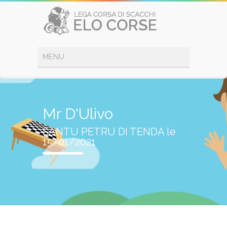
Mr D'Ulivo
SANTU PETRU DI TENDA le
15/01/2021