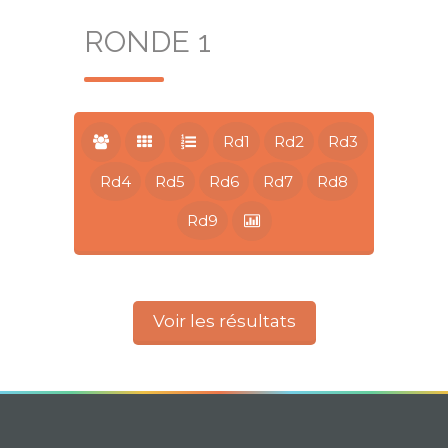
RONDE 1
Rd1
Rd2
Rd3
Rd4
Rd5
Rd6
Rd7
Rd8
Rd9
Voir les résultats