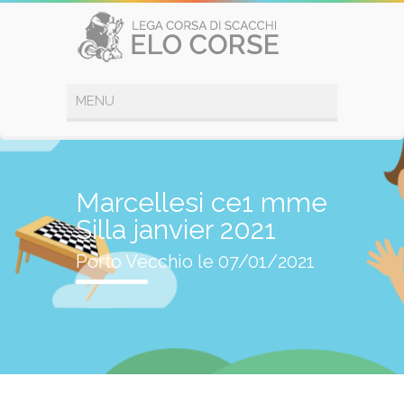
Marcellesi ce1 mme
Silla janvier 2021
Porto Vecchio le 07/01/2021