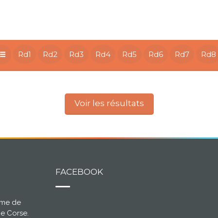
Rd1
Rd2
Rd3
Rd4
Rd5
Rd6
Rd7
Rd8
Voir les résultats
FACEBOOK
ème de
ce Corse.