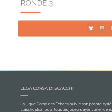
RONDE 3
LEGA CORSA DI SCACCHI
La Ligue Corse des Échecs publie son propre syst
classification pour tous les joueurs ayant une licen