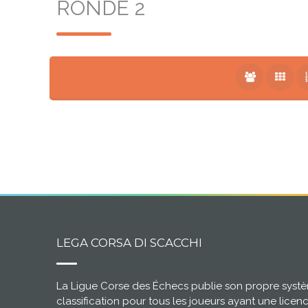
RONDE 2
LEGA CORSA DI SCACCHI
La Ligue Corse des Échecs publie son propre syst
classification pour tous les joueurs ayant une licen