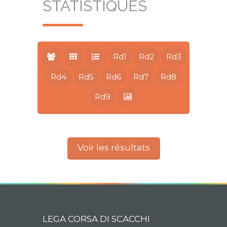
STATISTIQUES
Rd1
Rd2
Rd3
Rd4
Rd5
Rd6
Rd7
Rd8
Rd9
Voir les résultats
LEGA CORSA DI SCACCHI