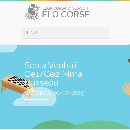
Scola Venturi
Ce1/Ce2 Mma
Russeau
BASTIA le 20/12/2019