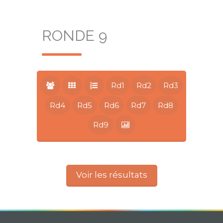
RONDE 9
Rd1
Rd2
Rd3
Rd4
Rd5
Rd6
Rd7
Rd8
Rd9
Voir les résultats