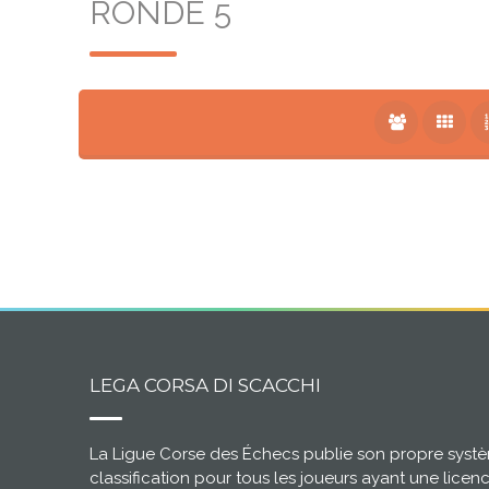
RONDE 5
LEGA CORSA DI SCACCHI
La Ligue Corse des Échecs publie son propre syst
classification pour tous les joueurs ayant une licen