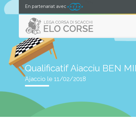
En partenariat avec
Qualificatif Aiacciu BEN M
Ajaccio le 11/02/2018