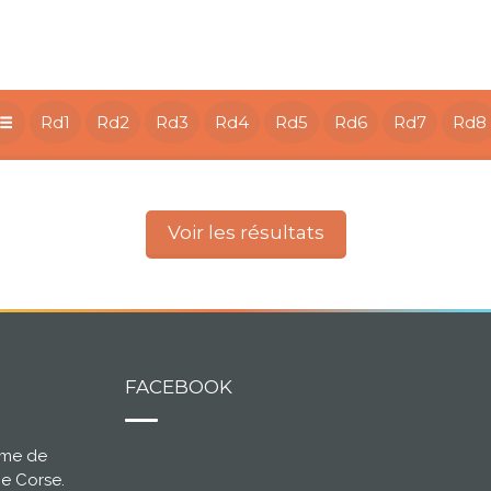
Rd1
Rd2
Rd3
Rd4
Rd5
Rd6
Rd7
Rd8
Voir les résultats
FACEBOOK
ème de
ce Corse.