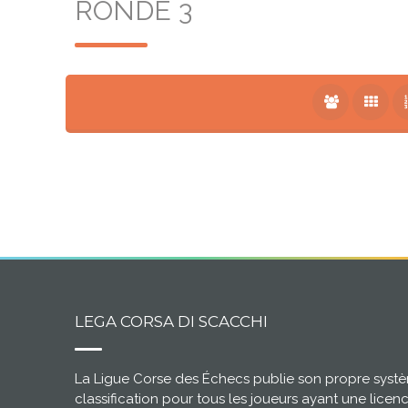
RONDE 3
LEGA CORSA DI SCACCHI
La Ligue Corse des Échecs publie son propre syst
classification pour tous les joueurs ayant une licen