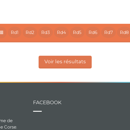
Rd1
Rd2
Rd3
Rd4
Rd5
Rd6
Rd7
Rd8
Voir les résultats
FACEBOOK
ème de
ce Corse.