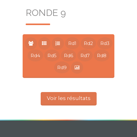
RONDE 9
Rd1
Rd2
Rd3
Rd4
Rd5
Rd6
Rd7
Rd8
Rd9
Voir les résultats