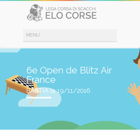
6e Open de Blitz Air
France
BASTIA le 19/11/2016