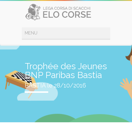
Trophée des Jeunes
BNP Paribas Bastia
BASTIA le 28/10/2016