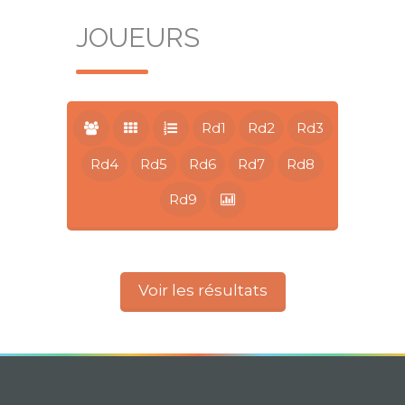
JOUEURS
Rd1
Rd2
Rd3
Rd4
Rd5
Rd6
Rd7
Rd8
Rd9
Voir les résultats