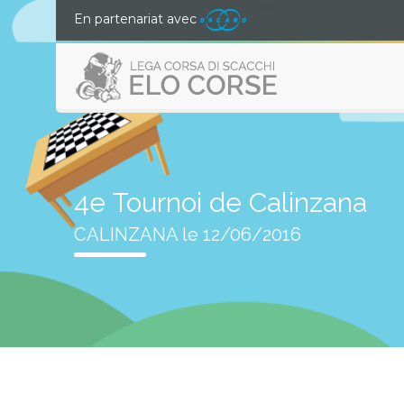
En partenariat avec
4e Tournoi de Calinzana
CALINZANA le 12/06/2016