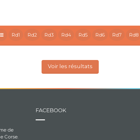
Rd1
Rd2
Rd3
Rd4
Rd5
Rd6
Rd7
Rd8
Voir les résultats
FACEBOOK
ème de
ce Corse.