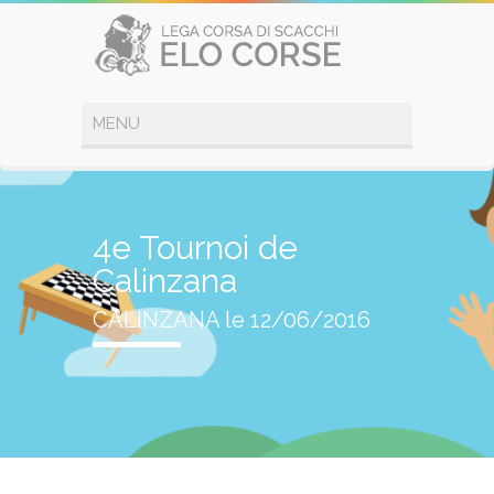
4e Tournoi de
Calinzana
CALINZANA le 12/06/2016