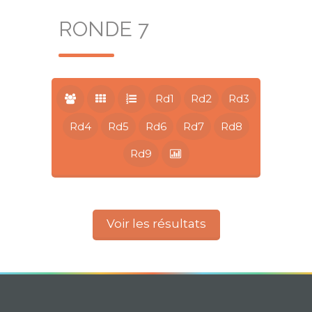
RONDE 7
Rd1
Rd2
Rd3
Rd4
Rd5
Rd6
Rd7
Rd8
Rd9
Voir les résultats