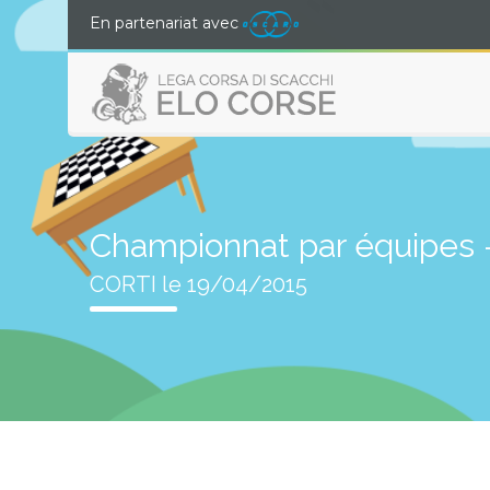
En partenariat avec
Championnat par équipes -
CORTI le 19/04/2015