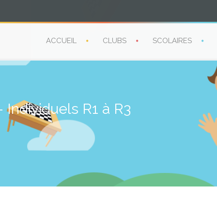
ACCUEIL
CLUBS
SCOLAIRES
 Individuels R1 à R3