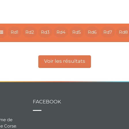
Rd1
Rd2
Rd3
Rd4
Rd5
Rd6
Rd7
Rd8
Voir les résultats
FACEBOOK
ème de
ce Corse.