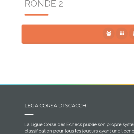
RONDE 2
LEGA CORSA DI SCACCHI
La Ligue Corse des Échecs publie son propre syst
classification pour tous les joueurs ayant une licen