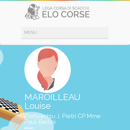
MAROILLEAU
Louise
Portivechju J. Pietri CP Mme
Paul-Bellini