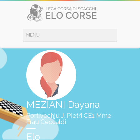
MEZIANI Dayana
Portivechju J. Pietri CE1 Mme
Frau Ceccaldi
Elo