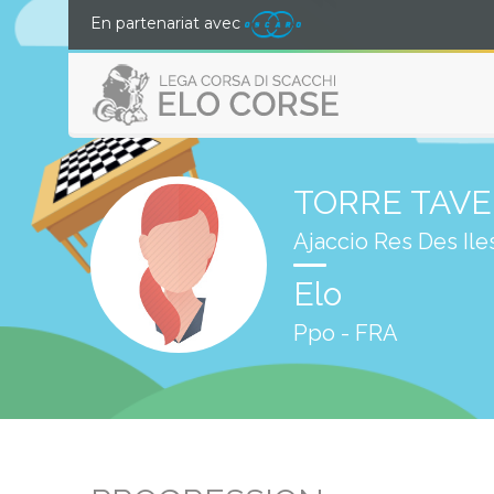
En partenariat avec
TORRE TAVE
Ajaccio Res Des Il
Elo
Ppo - FRA