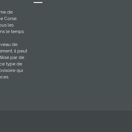
ème de
ce Corse.
ous les
ns le temps
niveau de
ement, il peut
tilisé par de
 ce type de
ovisoire qui
nces.