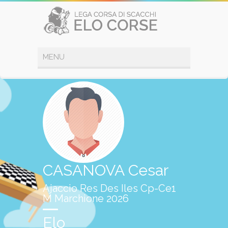
CASANOVA Cesar
Ajaccio Res Des Iles Cp-Ce1
M Marchione 2026
Elo