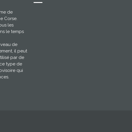
ème de
ce Corse.
ous les
ns le temps
niveau de
ement, il peut
tilisé par de
 ce type de
ovisoire qui
nces.