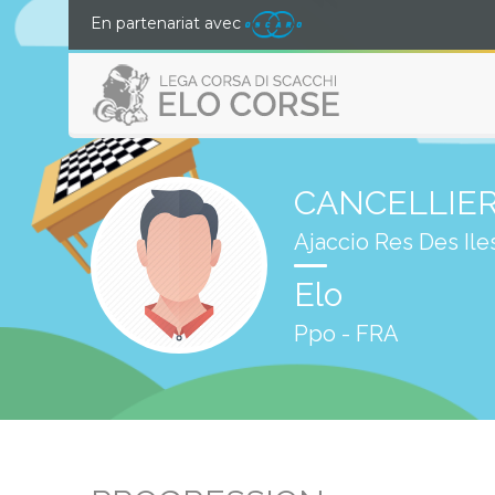
En partenariat avec
CANCELLIERI
Ajaccio Res Des Il
Elo
Ppo - FRA