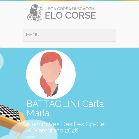
BATTAGLINI Carla
Maria
Ajaccio Res Des Iles Cp-Ce1
M Marchione 2026