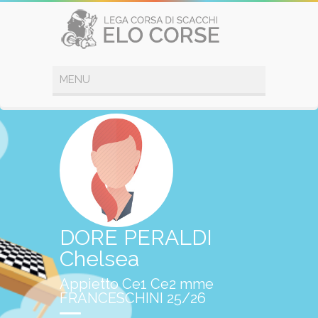
DORE PERALDI
Chelsea
Appietto Ce1 Ce2 mme
FRANCESCHINI 25/26