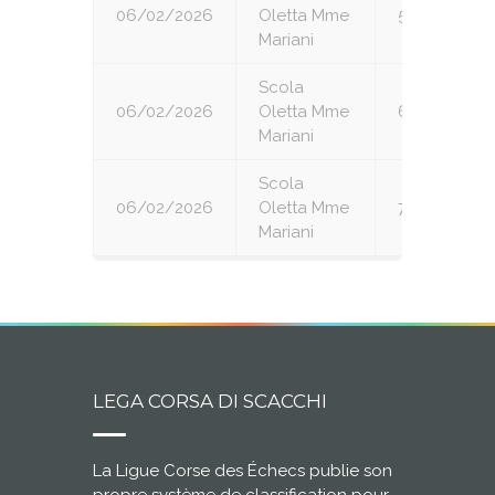
06/02/2026
Oletta Mme
5
Mariani
Scola
06/02/2026
Oletta Mme
6
Mariani
Scola
06/02/2026
Oletta Mme
7
Mariani
LEGA CORSA DI SCACCHI
La Ligue Corse des Échecs publie son