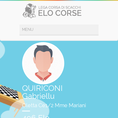
QUIRICONI
Gabriellu
Oletta Ce1/2 Mme Mariani
496 Elo