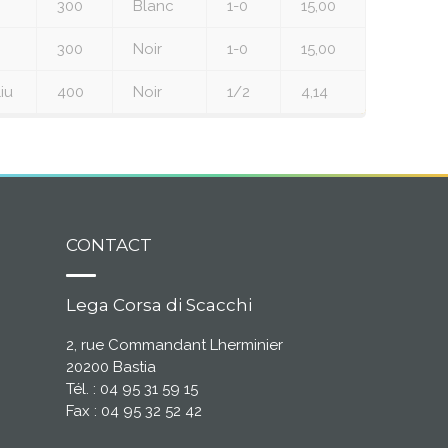
300
Blanc
1-0
15,00
300
Noir
1-0
15,00
iu
400
Noir
1/2
4,14
CONTACT
Lega Corsa di Scacchi
2, rue Commandant Lherminier
20200 Bastia
Tél. : 04 95 31 59 15
Fax : 04 95 32 52 42