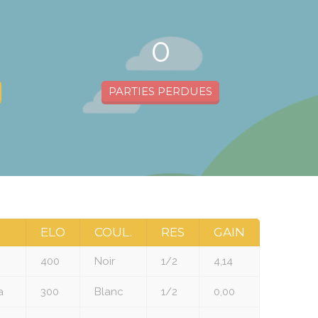
0
PARTIES PERDUES
ELO
COUL.
RES
GAIN
400
Noir
1/2
4,14
a
300
Blanc
1/2
0,00