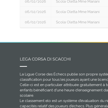
06/02/2026
Scola Oletta Mme Mariani
06/02/2026
Scola Oletta Mme Mariani
06/02/2026
Scola Oletta Mme Mariani
LEGA CORSA DI SCACCHI
La Ligue Corse des Échecs publie son propre syst
classification pour tous les joueurs ayant une licen
Celle-ci est en particulier attribuée gratuitement à t
enfants bénéficiant d'une heure d'enseignement da
scolaire.
Le classement elo est un système d’évaluation du 
capacités relatif des joueurs d’échecs. Plus général