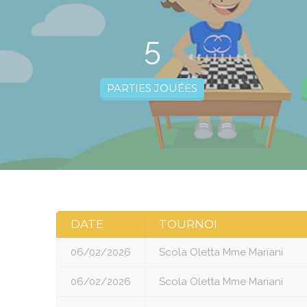
5
PARTIES JOUÉES
DATE
TOURNOI
06/02/2026
Scola Oletta Mme Mariani
06/02/2026
Scola Oletta Mme Mariani