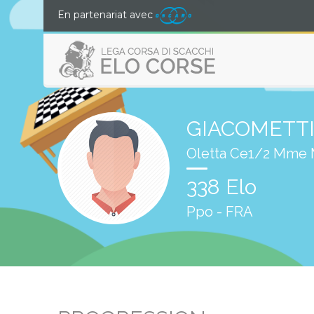
En partenariat avec
GIACOMETTI
Oletta Ce1/2 Mme 
338 Elo
Ppo - FRA