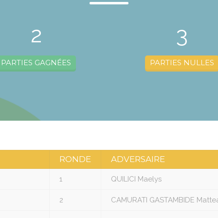
2
3
PARTIES GAGNÉES
PARTIES NULLES
RONDE
ADVERSAIRE
1
QUILICI Maelys
2
CAMURATI GASTAMBIDE Matte