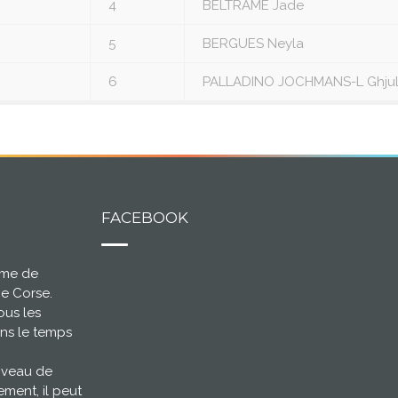
4
BELTRAME Jade
5
BERGUES Neyla
6
PALLADINO JOCHMANS-L Ghjul
FACEBOOK
ème de
ce Corse.
ous les
ns le temps
niveau de
ement, il peut